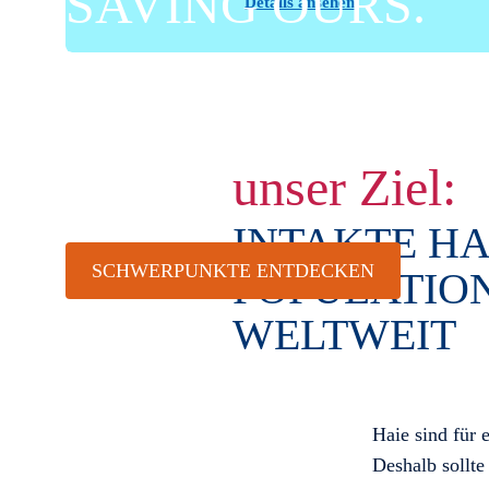
SAVING OURS.
Details ansehen
Haie sind vom Aussterben bedroht. Wenn sie
aussterben, werden die Ozeane kollabieren und
damit auch eines unserer wichtigsten
unser Ziel:
Ökosysteme.
INTAKTE HA
SCHWERPUNKTE ENTDECKEN
POPULATIO
WELTWEIT
Haie sind für 
Deshalb sollte