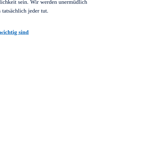
lichkeit sein. Wir werden unermüdlich
s tatsächlich jeder tut.
ichtig sind
W YOUR