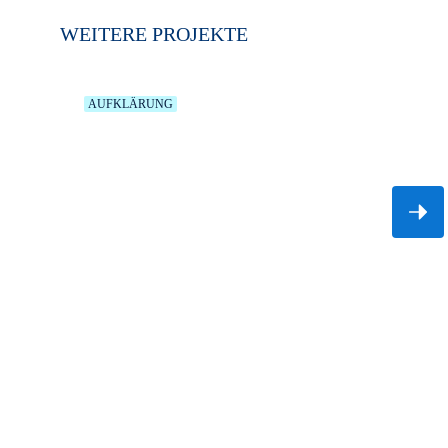
WEITERE PROJEKTE
AUFKLÄRUNG
MADAGASCAR WHALESHARK
PROJECT FOUNDATION
Kämpfe mit uns um einen neu entdeckten
Walhai-Hotspot.