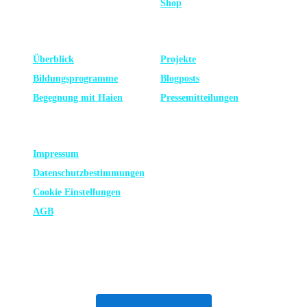
Shop
LERNEN
NEUESTE
Überblick
Projekte
Bildungsprogramme
Blogposts
Begegnung mit Haien
Presse­mitteilungen
RECHTLICHES
Impressum
Datenschutz­bestimmungen
Cookie Einstellungen
AGB
ABONNIERE UNSEREN NEWSLETTER