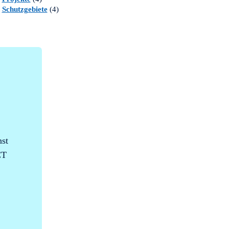
Schutzgebiete
(4)
nst
CT