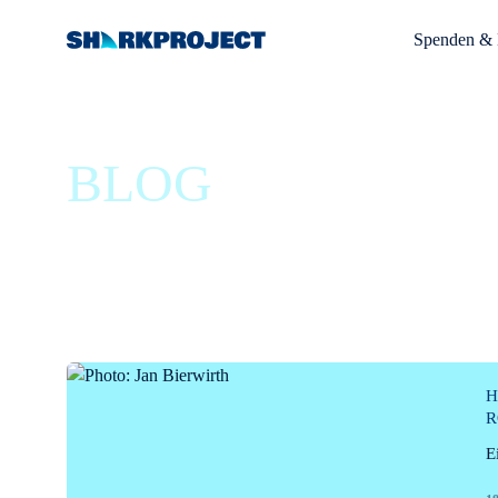
Spenden & 
BLOG
/ KAMPAG
H
R
E