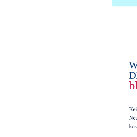
W
D
b
Kei
Neu
kos