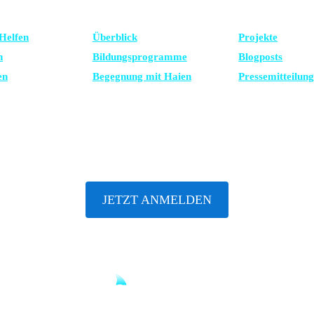
TZE UNS
LERNEN
NEUESTE
Helfen
Überblick
Projekte
n
Bildungsprogramme
Blogposts
en
Begegnung mit Haien
Presse­mitteilun
ABONNIERE UNSEREN NEWSLETTER
JETZT ANMELDEN
Until sharks are safe.