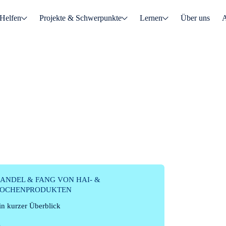
Helfen
Projekte & Schwerpunkte
Lernen
Über uns
A
NEN
ANDEL & FANG VON HAI- &
OCHENPRODUKTEN
in kurzer Überblick