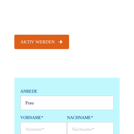
Gefühl ist unbeschreiblich!
Wichtig zu wissen:
Wir arbeiten alle mit vollem
Stolz ehrenamtlich!
AKTIV WERDEN
ANREDE
VORNAME*
NACHNAME*