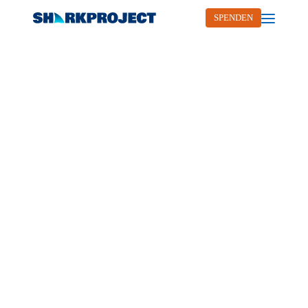
SPENDEN
Open me
AKTIV WERDEN.
Schließe Dich unserem Team von
SHARKPROJECT an und werde aktiv für den
Haischutz. Erlebe, wie es ist, in einem familiären
Umfeld gemeinsam Großes zu bewirken. Das