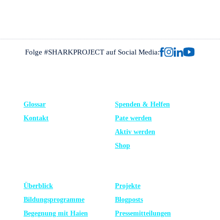
Folge #SHARKPROJECT auf Social Media:
FRAGEN?
UNTERSTÜTZE UNS
Glossar
Spenden & Helfen
Kontakt
Pate werden
Aktiv werden
Shop
LERNEN
NEUESTE
Überblick
Projekte
Bildungsprogramme
Blogposts
Begegnung mit Haien
Presse­mitteilungen