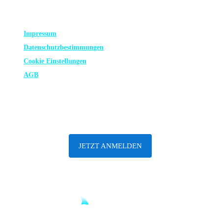
RECHTLICHES
Impressum
Datenschutz­bestimmungen
Cookie Einstellungen
AGB
ABONNIERE UNSEREN NEWSLETTER
JETZT ANMELDEN
Until sharks are safe.