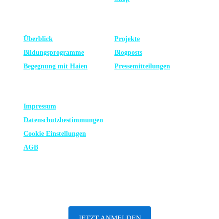
LERNEN
NEUESTE
Überblick
Projekte
Bildungsprogramme
Blogposts
Begegnung mit Haien
Presse­mitteilungen
RECHTLICHES
Impressum
Datenschutz­bestimmungen
Cookie Einstellungen
AGB
ABONNIERE UNSEREN NEWSLETTER
JETZT ANMELDEN