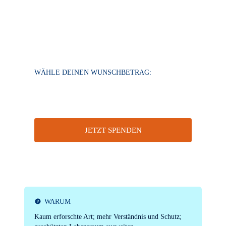
unterstütze das Galapagos Whaleshark Project
von Sofia bei der Erforschung eines Dinos und
wahren Giganten der Meere.
WÄHLE DEINEN WUNSCHBETRAG:
JETZT SPENDEN
WARUM
Kaum erforschte Art; mehr Verständnis und Schutz;