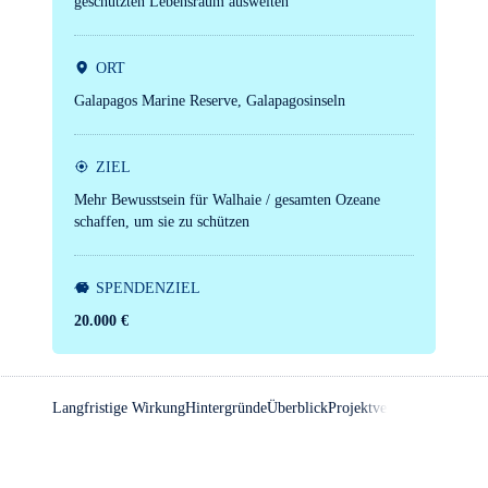
geschützten Lebensraum ausweiten
ORT
Galapagos Marine Reserve, Galapagosinseln
ZIEL
Mehr Bewusstsein für Walhaie / gesamten Ozeane
schaffen, um sie zu schützen
SPENDEN­ZIEL
20.000 €
Langfristige Wirkung
Hintergründe
Überblick
Projektverlauf
Ansprech­pa