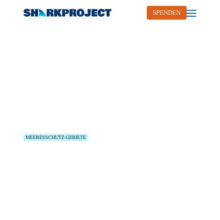
SPENDEN
Open me
MEERESSCHUTZ-GEBIETE
GALAPAGOS
WHALESHARK
PROJECT.
Lebendes Studienbeispiel für „Jurassic Park“ –