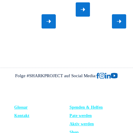
und zum
Sicherung
Erforschung
Schutz der
von Weißen
und zum
DETAILS ANSEHEN
Wanderwege
Haien.
Schutz von
von
Hai- und
DETAILS ANSEHEN
DETAI
Walhaien.
Rochenarten.
Folge #SHARKPROJECT auf Social Media:
FRAGEN?
UNTERSTÜTZE UNS
Glossar
Spenden & Helfen
Kontakt
Pate werden
Aktiv werden
Shop