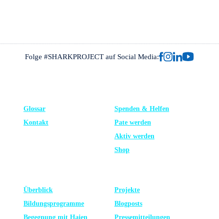
Folge #SHARKPROJECT auf Social Media:
FRAGEN?
UNTERSTÜTZE UNS
Glossar
Spenden & Helfen
Kontakt
Pate werden
Aktiv werden
Shop
LERNEN
NEUESTE
Überblick
Projekte
Bildungsprogramme
Blogposts
Begegnung mit Haien
Presse­mitteilungen