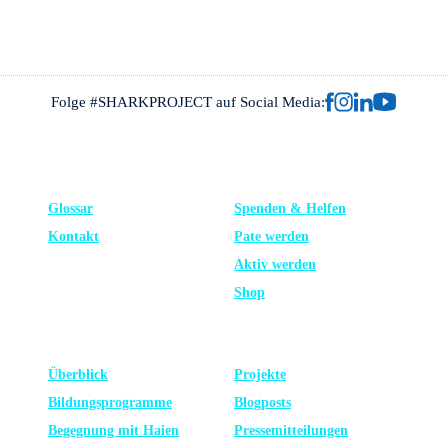
Folge #SHARKPROJECT auf Social Media:
FRAGEN?
UNTERSTÜTZE UNS
Glossar
Spenden & Helfen
Kontakt
Pate werden
Aktiv werden
Shop
LERNEN
NEUESTE
Überblick
Projekte
Bildungsprogramme
Blogposts
Begegnung mit Haien
Presse­mitteilungen