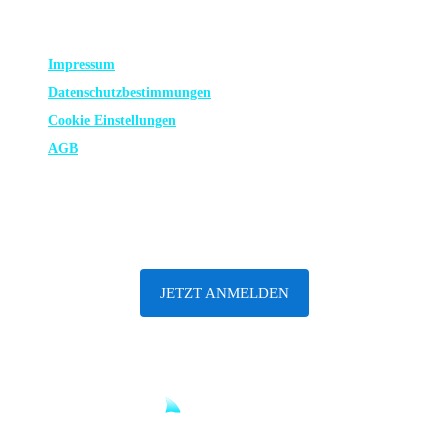
RECHTLICHES
Impressum
Datenschutz­bestimmungen
Cookie Einstellungen
AGB
ABONNIERE UNSEREN NEWSLETTER
JETZT ANMELDEN
Until sharks are safe.