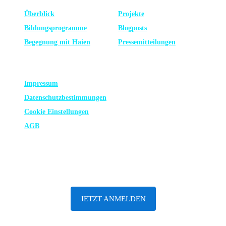
Überblick
Projekte
Bildungsprogramme
Blogposts
Begegnung mit Haien
Presse­mitteilungen
RECHTLICHES
Impressum
Datenschutz­bestimmungen
Cookie Einstellungen
AGB
ABONNIERE UNSEREN NEWSLETTER
JETZT ANMELDEN