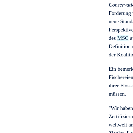
C
onservat
Forderung 
neue Stand
Perspektiv
des
MSC
au
Definition 
der Koaliti
Ein bemerk
Fischereien
ihrer Flos
müssen.
"Wir habe
Zertifizier
weltweit a