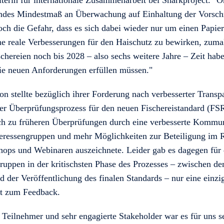
iterin für internationale Zusammenarbeit bei Sharkproject. "O
endes Mindestmaß an Überwachung auf Einhaltung der Vorschr
och die Gefahr, dass es sich dabei wieder nur um einen Papier
ne reale Verbesserungen für den Haischutz zu bewirken, zuma
schereien noch bis 2028 – also sechs weitere Jahre – Zeit hab
die neuen Anforderungen erfüllen müssen."
on stellte bezüglich ihrer Forderung nach verbesserter Trans
der Überprüfungsprozess für den neuen Fischereistandard (FSR
ch zu früheren Überprüfungen durch eine verbesserte Kommu
teressengruppen und mehr Möglichkeiten zur Beteiligung im
ops und Webinaren auszeichnete. Leider gab es dagegen für 
ruppen in der kritischsten Phase des Prozesses – zwischen de
 der Veröffentlichung des finalen Standards – nur eine einzi
t zum Feedback.
 Teilnehmer und sehr engagierte Stakeholder war es für uns s