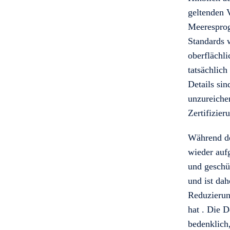
geltenden V
Meeresprog
Standards 
oberflächl
tatsächlich
Details si
unzureichen
Zertifizie
Während de
wieder auf
und geschüt
und ist dah
Reduzierun
hat . Die D
bedenklich,