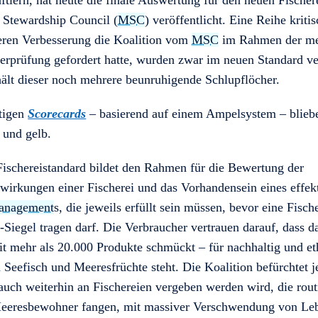
tlern, hat heute die finale Auswertung für den neuen Fischer
 Stewardship Council (
MSC
) veröffentlicht. Eine Reihe kriti
deren Verbesserung die Koalition vom
MSC
im Rahmen der me
erprüfung gefordert hatte, wurden zwar im neuen Standard ve
hält dieser noch mehrere beunruhigende Schlupflöcher.
tigen
Scorecards
– basierend auf einem Ampelsystem – bliebe
 und gelb.
Fischereistandard bildet den Rahmen für die Bewertung der
irkungen einer Fischerei und das Vorhandensein eines effek
management
s, die jeweils erfüllt sein müssen, bevor eine Fisch
C
-Siegel tragen darf. Die Verbraucher vertrauen darauf, dass d
it mehr als 20.000 Produkte schmückt – für nachhaltig und et
 Seefisch und Meeresfrüchte steht. Die Koalition befürchtet j
 auch weiterhin an Fischereien vergeben werden wird, die rou
eeresbewohner fangen, mit massiver Verschwendung von Le