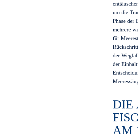
enttäusche
um die Tran
Phase der 
mehrere wi
für Meerest
Rückschritt
der Wegfal
der Einhal
Entscheidun
Meeressäug
DIE
FIS
AM 1