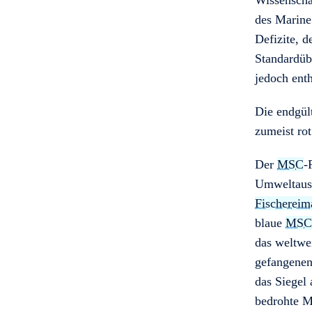
Wissenschaf
des Marine
Defizite, 
Standardüb
jedoch ent
Die endgül
zumeist rot
Der
MSC
-
Umweltausw
Fischerei
blaue
MS
das weltwe
gefangenen
das Siegel
bedrohte M