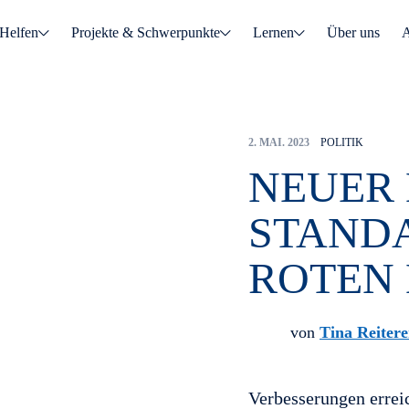
Helfen
Projekte & Schwerpunkte
Lernen
Über uns
A
2. MAI. 2023
POLITIK
NEUER 
STAND
ROTEN 
von
Tina Reitere
Verbesserungen errei