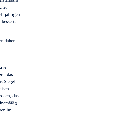
eistandard
scher
hrjährigen
rbessert,
n daher,
tive
erei das
as Siegel –
hisch
edoch, dass
tinemäßig
ben im