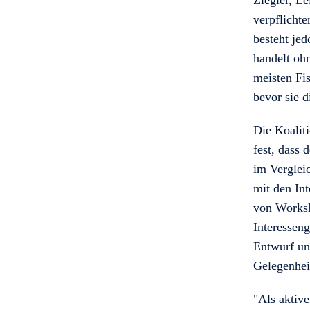
Ziegler, Le
verpflicht
besteht jed
handelt oh
meisten Fi
bevor sie 
Die Koaliti
fest, dass 
im Verglei
mit den In
von Worksh
Interesseng
Entwurf und
Gelegenhei
"Als aktive