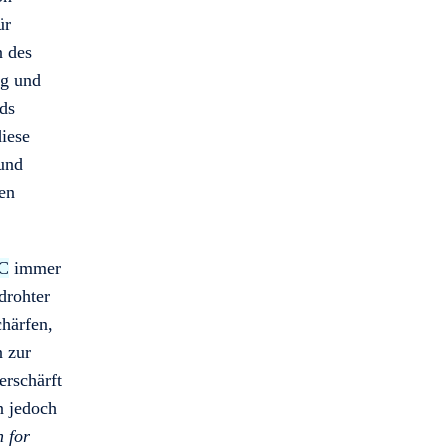
ür
n des
eg und
rds
diese
 und
hen
C
immer
drohter
chärfen,
n zur
erschärft
en jedoch
n for