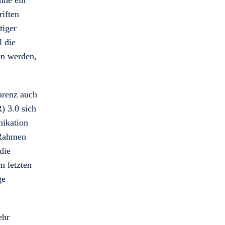
hne ein
iften
tiger
l die
en werden,
parenz auch
) 3.0 sich
nikation
 Rahmen
die
m letzten
ge
ehr