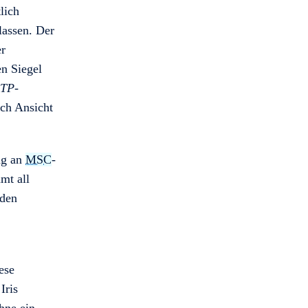
lich
lassen. Der
er
n Siegel
TP
-
ach Ansicht
ng an
MSC
-
mt all
rden
ese
Iris