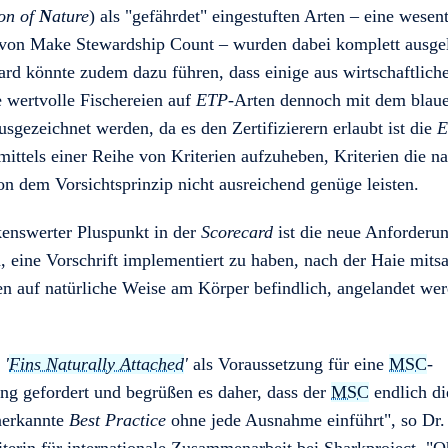
ion of
N
ature
) als "gefährdet" eingestuften Arten – eine wesent
von Make Stewardship Count – wurden dabei komplett ausge
ard könnte zudem dazu führen, dass einige aus wirtschaftlich
e wertvolle Fischereien auf
ETP
-Arten dennoch mit dem blaue
sgezeichnet werden, da es den Zertifizierern erlaubt ist die
E
mittels einer Reihe von Kriterien aufzuheben, Kriterien die n
on dem Vorsichtsprinzip nicht ausreichend genüge leisten.
enswerter Pluspunkt in der
Scorecard
ist die neue Anforderu
, eine Vorschrift implementiert zu haben, nach der Haie mitsa
sen auf natürliche Weise am Körper befindlich, angelandet we
n
'
Fins Naturally Attached
'
als Voraussetzung für eine
MSC
-
ung gefordert und begrüßen es daher, dass der
MSC
endlich di
nerkannte
Best Practice
ohne jede Ausnahme einführt", so Dr. 