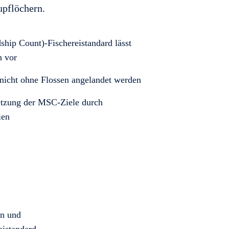
pflöchern.
ip Count)-Fischereistandard lässt
n vor
 nicht ohne Flossen angelandet werden
etzung der MSC-Ziele durch
ien
en und