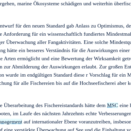
rgehen, marine Ökosysteme schädigen und weiterhin überfisc
Entwurf für den neuen Standard gab Anlass zu Optimismus, de
ne Anforderung für ein wissenschaftlich fundiertes Mindestma
er Überwachung aller Fangaktivitäten. Eine solche Mindestq
g hätte ein besseres Verständnis für die Auswirkungen einer 
te Arten ermöglicht und eine Bewertung der Wirksamkeit getr
zur Abmilderung der Auswirkungen erlaubt. Zur großen En
ion wurde im endgültigen Standard diese r Vorschlag für ein
hung für alle Fischereien bis auf die Hochseefischerei aber 
te Überarbeitung des Fischereistandards hätte dem
MSC
eine 
oten, im Laufe des nächsten Jahrzehnts echte Verbesserunge
management
auf internationaler Ebene voranzutreiben, insbeso
uf eine verstärkte Überwachung auf See und die Einhaltung v