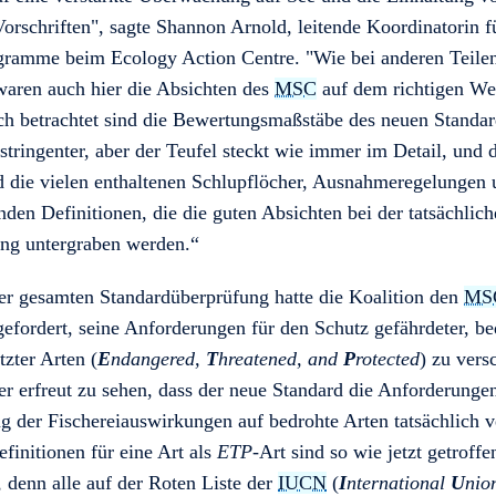
orschriften", sagte Shannon Arnold, leitende Koordinatorin f
ramme beim Ecology Action Centre. "Wie bei anderen Teile
waren auch hier die Absichten des
MSC
auf dem richtigen W
ich betrachtet sind die Bewertungsmaßstäbe des neuen Standa
 stringenter, aber der Teufel steckt wie immer im Detail, und 
nd die vielen enthaltenen Schlupflöcher, Ausnahmeregelungen
den Definitionen, die die guten Absichten bei der tatsächlic
rung untergraben werden.“
r gesamten Standardüberprüfung hatte die Koalition den
MS
gefordert, seine Anforderungen für den Schutz gefährdeter, be
zter Arten (
E
ndangered,
T
hreatened, and
P
rotected
) zu vers
er erfreut zu sehen, dass der neue Standard die Anforderunge
g der Fischereiauswirkungen auf bedrohte Arten tatsächlich v
efinitionen für eine Art als
ETP
-Art sind so wie jetzt getroff
 denn alle auf der Roten Liste der
IUCN
(
I
nternational
U
nio