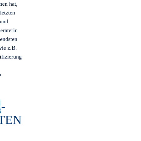
men hat,
letzten
 und
eraterin
gendsten
wie z.B.
fizierung
h
C
-
TEN