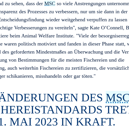
nd zu sehen, dass der
MSC
so viele Anstrengungen unternom
sparenz des Prozesses zu verbessern, nur um sie dann in der 
Entscheidungsfindung wieder weitgehend verpuffen zu lassen
chtige Verbesserungen zu vereiteln", sagte Kate O’Connell, B
iere beim Animal Welfare Institute. "Viele der besorgniserre
e waren politisch motiviert und fanden in dieser Phase statt, 
l des geforderten Mindestmaßes an Überwachung und die Veri
tung von Bestimmungen für die meisten Fischereien und die
g, auch weiterhin Fischereien zu zertifizieren, die vorsätzlic
er schikanieren, misshandeln oder gar töten."
 ÄNDERUNGEN DES
MS
CHEREISTANDARDS TRE
. MAI 2023 IN KRAFT.