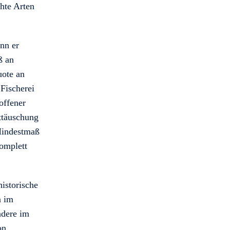
hte Arten
nn er
ß an
uote an
Fischerei
offener
ttäuschung
 Mindestmaß
komplett
historische
n im
ndere im
on