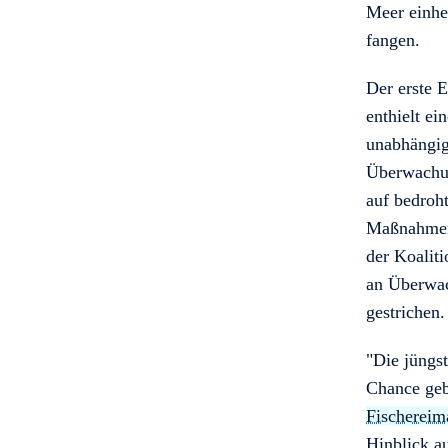
Meer einhe
fangen.
Der erste 
enthielt ei
unabhängig
Überwachun
auf bedroh
Maßnahmen 
der Koalit
an Überwac
gestrichen.
"Die jüngs
Chance geb
Fischerei
Hinblick a