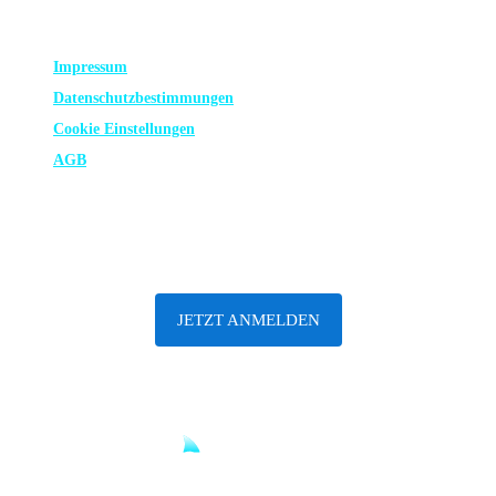
RECHTLICHES
Impressum
Datenschutz­bestimmungen
Cookie Einstellungen
AGB
ABONNIERE UNSEREN NEWSLETTER
JETZT ANMELDEN
Until sharks are safe.