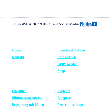
Folge #SHARKPROJECT auf Social Media:
FRAGEN?
UNTERSTÜTZE UNS
Glossar
Spenden & Helfen
Kontakt
Pate werden
Aktiv werden
Shop
LERNEN
NEUESTE
Überblick
Projekte
Bildungsprogramme
Blogposts
Begegnung mit Haien
Presse­mitteilungen