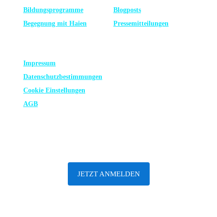
Bildungsprogramme
Blogposts
Begegnung mit Haien
Presse­mitteilungen
RECHTLICHES
Impressum
Datenschutz­bestimmungen
Cookie Einstellungen
AGB
ABONNIERE UNSEREN NEWSLETTER
JETZT ANMELDEN