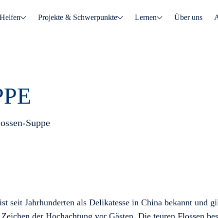
Helfen
Projekte & Schwerpunkte
Lernen
Über uns
A
PPE
flossen-Suppe
st seit Jahrhunderten als Delikatesse in China bekannt und gil
 Zeichen der Hochachtung vor Gästen. Die teuren Flossen be