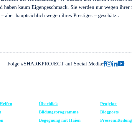
d haben kaum Eigengeschmack. Sie werden nur wegen ihrer f
– aber hauptsächlich wegen ihres Prestiges – geschätzt.
Folge #SHARKPROJECT auf Social Media:
TZE UNS
LERNEN
NEUESTE
Helfen
Überblick
Projekte
n
Bildungsprogramme
Blogposts
en
Begegnung mit Haien
Presse­mitteilun