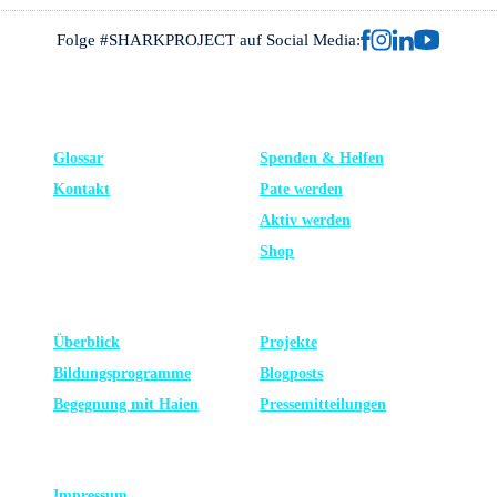
Folge #SHARKPROJECT auf Social Media:
FRAGEN?
UNTERSTÜTZE UNS
Glossar
Spenden & Helfen
Kontakt
Pate werden
Aktiv werden
Shop
LERNEN
NEUESTE
Überblick
Projekte
Bildungsprogramme
Blogposts
Begegnung mit Haien
Presse­mitteilungen
RECHTLICHES
Impressum