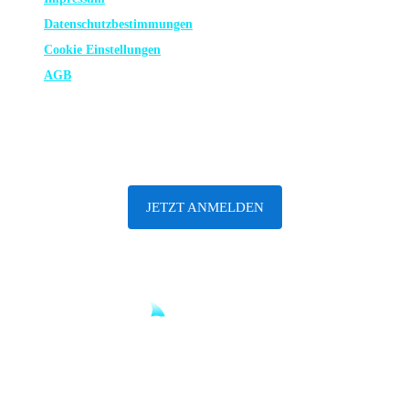
Datenschutz­bestimmungen
Cookie Einstellungen
AGB
ABONNIERE UNSEREN NEWSLETTER
JETZT ANMELDEN
Until sharks are safe.
© 2001 – 2026 SHARKPROJECT