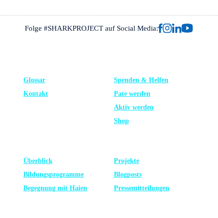
Folge #SHARKPROJECT auf Social Media:
FRAGEN?
UNTERSTÜTZE UNS
Glossar
Spenden & Helfen
Kontakt
Pate werden
Aktiv werden
Shop
LERNEN
NEUESTE
Überblick
Projekte
Bildungsprogramme
Blogposts
Begegnung mit Haien
Presse­mitteilungen
RECHTLICHES