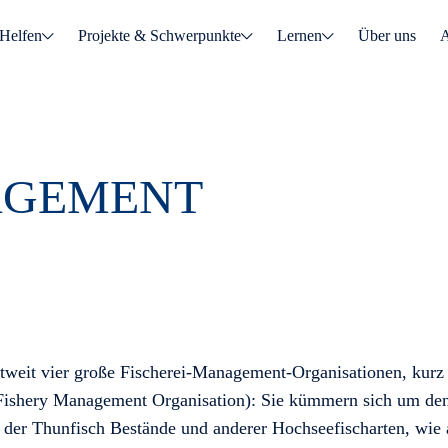
Helfen
Projekte & Schwerpunkte
Lernen
Über uns
A
AGEMENT
ltweit vier große Fischerei-Management-Organisationen, ku
Fishery Management Organisation): Sie kümmern sich um den
 der Thunfisch Bestände und anderer Hochseefischarten, wie 