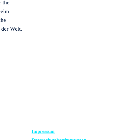
r the
beim
che
 der Welt,
RECHTLICHES
Impressum