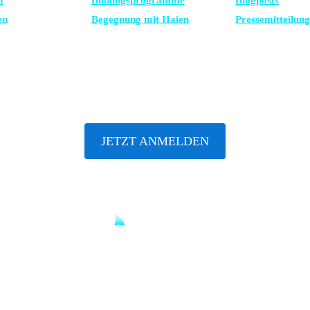
n
Bildungsprogramme
Blogposts
en
Begegnung mit Haien
Presse­mitteilun
ABONNIERE UNSEREN NEWSLETTER
JETZT ANMELDEN
Until sharks are safe.
© 2001 – 2026 SHARKPROJECT
made by CARON & CARON